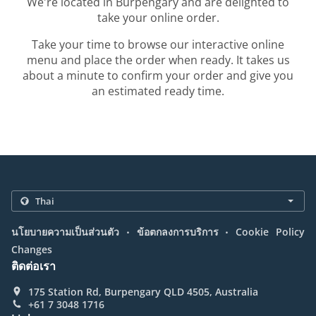
We're located in Burpengary and are delighted to
take your online order.
Take your time to browse our interactive online
menu and place the order when ready. It takes us
about a minute to confirm your order and give you
an estimated ready time.
.
.
นโยบายความเป็นส่วนตัว
ข้อตกลงการบริการ
Cookie Policy
Changes
ติดต่อเรา
175 Station Rd, Burpengary QLD 4505, Australia
+61 7 3048 1716